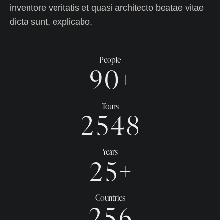
inventore veritatis et quasi architecto beatae vitae
dicta sunt, explicabo.
People
9
0
+
Tours
2
5
4
8
Years
2
5
+
Countries
2
5
6